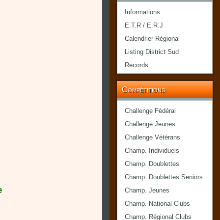
Informations
E.T.R / E.R.J
Calendrier Régional
Listing District Sud
Records
Compétitions
Challenge Fédéral
Challenge Jeunes
Challenge Vétérans
Champ. Individuels
Champ. Doublettes
Champ. Doublettes Seniors
e
Champ. Jeunes
Champ. National Clubs
Champ. Régional Clubs